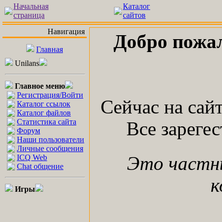
Начальная
Каталог
страница
сайтов
Навигация
Добро пожа
Главная
Unilans
Главное меню
Регистрация/Войти
Сейчас на сай
Каталог ссылок
Каталог файлов
Статистика сайта
Все зареге
Форум
Наши пользователи
Личные сообщения
ICQ Web
Это частн
Chat общение
к
Игры