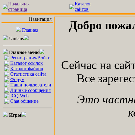
Начальная
Каталог
страница
сайтов
Навигация
Добро пожа
Главная
Unilans
Главное меню
Регистрация/Войти
Сейчас на сай
Каталог ссылок
Каталог файлов
Статистика сайта
Все зареге
Форум
Наши пользователи
Личные сообщения
ICQ Web
Это частн
Chat общение
к
Игры