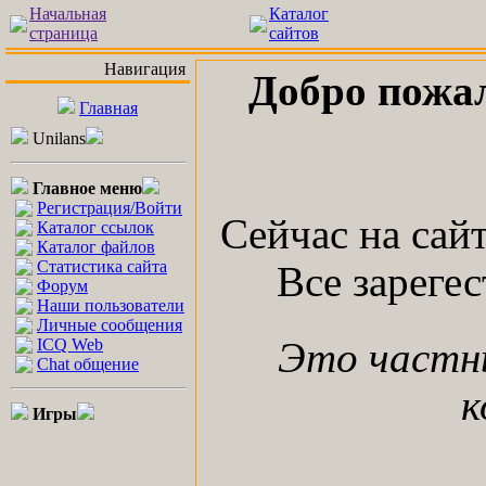
Начальная
Каталог
страница
сайтов
Навигация
Добро пожа
Главная
Unilans
Главное меню
Регистрация/Войти
Сейчас на сай
Каталог ссылок
Каталог файлов
Статистика сайта
Все зареге
Форум
Наши пользователи
Личные сообщения
ICQ Web
Это частн
Chat общение
к
Игры