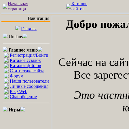
Начальная
Каталог
страница
сайтов
Навигация
Добро пожа
Главная
Unilans
Главное меню
Регистрация/Войти
Сейчас на сай
Каталог ссылок
Каталог файлов
Статистика сайта
Все зареге
Форум
Наши пользователи
Личные сообщения
ICQ Web
Это частн
Chat общение
к
Игры