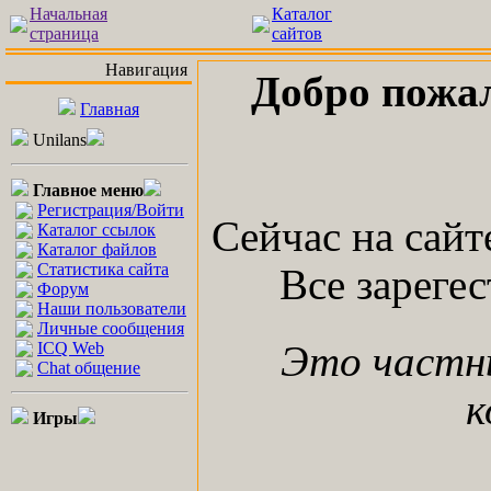
Начальная
Каталог
страница
сайтов
Навигация
Добро пожа
Главная
Unilans
Главное меню
Регистрация/Войти
Сейчас на сай
Каталог ссылок
Каталог файлов
Статистика сайта
Все зареге
Форум
Наши пользователи
Личные сообщения
ICQ Web
Это частн
Chat общение
к
Игры