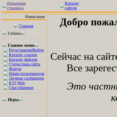
Начальная
Каталог
страница
сайтов
Навигация
Добро пожа
Главная
Unilans
Главное меню
Регистрация/Войти
Сейчас на сай
Каталог ссылок
Каталог файлов
Статистика сайта
Все зареге
Форум
Наши пользователи
Личные сообщения
ICQ Web
Это частн
Chat общение
к
Игры