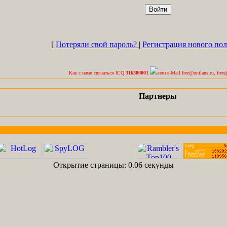
[
Потеряли свой пароль?
|
Регистрация нового по
Как с нами связаться ICQ
316380001
или e-Mail free@unilans.ru, free
Партнеры
Открытие страницы: 0.06 секунды