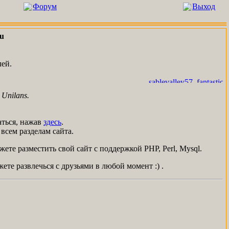
Форум
Выход
u
лей.
sablevalley57
fantasticp
Unilans.
ться, нажав
здесь
.
всем разделам сайта.
ете разместить свой сайт с поддержкой PHP, Perl, Mysql.
ете развлечься с друзьями в любой момент :) .